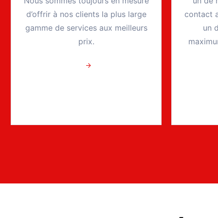
Nous sommes toujours en mesure
un de 
d’offrir à nos clients la plus large
contact 
gamme de services aux meilleurs
un d
prix.
maximum