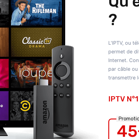
Qu'e
?
L'IPTV, ou té
permet de di
Internet. Con
par câble ou p
transmettre 
IPTV N°1
Promoti
45