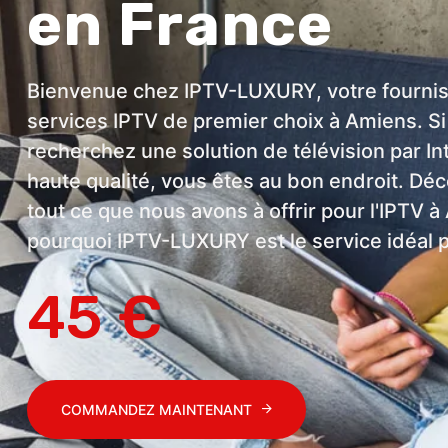
en France
Bienvenue chez IPTV-LUXURY, votre fourni
services IPTV de premier choix à Amiens. S
recherchez une solution de télévision par In
haute qualité, vous êtes au bon endroit. Dé
tout ce que nous avons à offrir pour l'IPTV à
pourquoi IPTV-LUXURY est le service idéal 
45 €
COMMANDEZ MAINTENANT