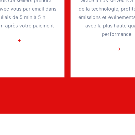
nos conseillers prendra
Grâce à nos serveurs à 
avec vous par email dans
de la technologie, profi
élais de 5 min à 5 h
émissions et événements
 après votre paiement
avec la plus haute qua
performance.