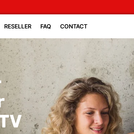
RESELLER
RESELLER
FAQ
FAQ
CONTACT
CONTACT
-
r
PTV