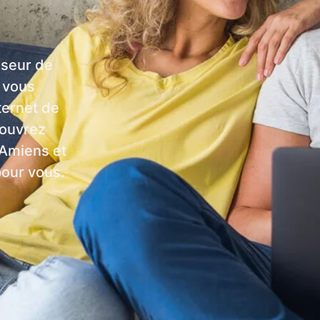
sseur de
i vous
ternet de
couvrez
 Amiens et
pour vous.