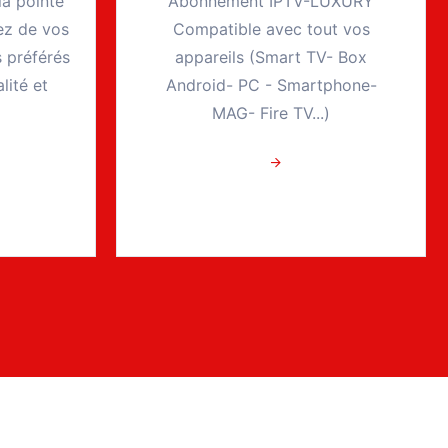
la pointe
Abonnement IPTV-LUXURY
tez de vos
Compatible avec tout vos
 préférés
appareils (Smart TV- Box
lité et
Android- PC - Smartphone-
MAG- Fire TV...)