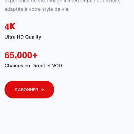
expérience de visionnage ininterrompue et flexible,
adaptée à votre style de vie.
4
K
Ultra HD Quality
,
6
5
0
0
0
+
Chaines en Direct et VOD
S'ABONNER