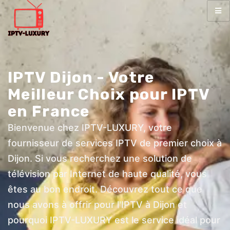
IPTV Dijon - Votre
Meilleur Choix pour IPTV
en France
Bienvenue chez IPTV-LUXURY, votre
fournisseur de services IPTV de premier choix à
Dijon. Si vous recherchez une solution de
télévision par Internet de haute qualité, vous
êtes au bon endroit. Découvrez tout ce que
nous avons à offrir pour l'IPTV à Dijon et
pourquoi IPTV-LUXURY est le service idéal pour