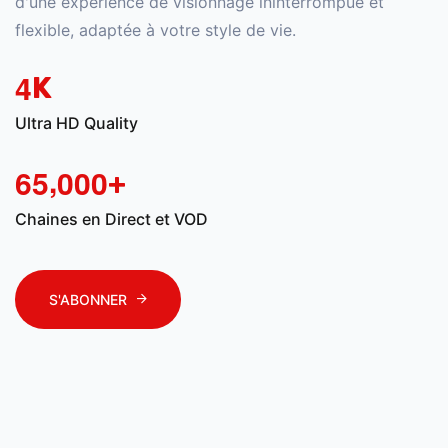
d'une expérience de visionnage ininterrompue et
flexible, adaptée à votre style de vie.
4
K
Ultra HD Quality
,
6
5
0
0
0
+
Chaines en Direct et VOD
S'ABONNER