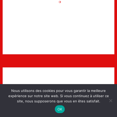
Nous utilisons des cookies pour vous garantir la meilleure
Commencez à Regarder
expérience sur notre site web. Si vous continuez à utiliser ce
site, nous supposerons que vous en êtes satisfait.
Profitez immédiatement de vos chaînes et
OK
contenus préférés une fois l'installation terminée.