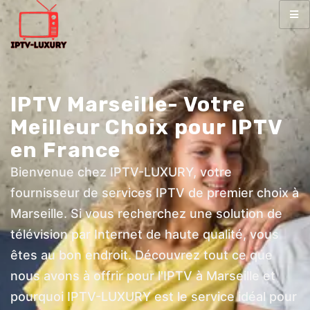
IPTV Marseille- Votre
Meilleur Choix pour IPTV
en France
Bienvenue chez IPTV-LUXURY, votre
fournisseur de services IPTV de premier choix à
Marseille. Si vous recherchez une solution de
télévision par Internet de haute qualité, vous
êtes au bon endroit. Découvrez tout ce que
nous avons à offrir pour l'IPTV à Marseille et
pourquoi IPTV-LUXURY est le service idéal pour