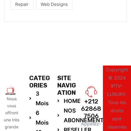
Repair
Web Designs
Copyright
CATEG
SITE
© 2024
ORIES
NAVIG
IPTV-
ATION
3
LUXURY.
Nous
HOME
+212
Tous les
Mois
vous
62868
NOS
droits
6
offront
7506
sont
ABONNEMENTS
une très
Mois
Appelez-
réservés
grande
RESELLER