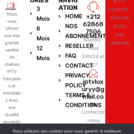
ORIES
NAVIG
IPTV-
ATION
3
LUXURY.
Nous
HOME
+212
Tous les
Mois
vous
62868
NOS
droits
6
offront
7506
sont
ABONNEMENTS
une très
Mois
Appelez-
réservés
grande
RESELLER
12
nous
variété
FAQ
24h/24 et
de
Mois
chaines
7j/7
CONTACT
IPTV
PRIVACY
française
iptvlux
POLICY
s et
uryy@g
mondiale
TERMS &
mail.co
s Avec
m
CONDITIONS
une
Contactez
Qualité
-nous
exceptio
24h/24 et
nnelle,
Nous utilisons des cookies pour vous garantir la meilleure