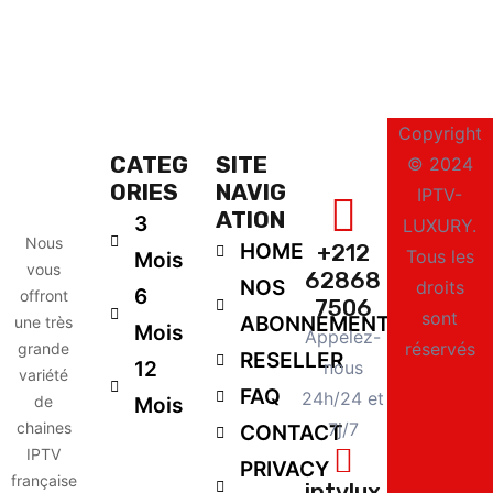
Copyright
CATEG
SITE
© 2024
ORIES
NAVIG
IPTV-
ATION
3
LUXURY.
Nous
HOME
+212
Tous les
Mois
vous
62868
NOS
droits
6
offront
7506
sont
ABONNEMENTS
une très
Mois
Appelez-
réservés
grande
RESELLER
12
nous
variété
FAQ
24h/24 et
de
Mois
chaines
7j/7
CONTACT
IPTV
PRIVACY
française
iptvlux