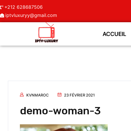
+212 628687506
iptvluxuryy@gmail.com
ACCUEIL
ACCUEIL
KVNMAROC
23 FÉVRIER 2021
demo-woman-3