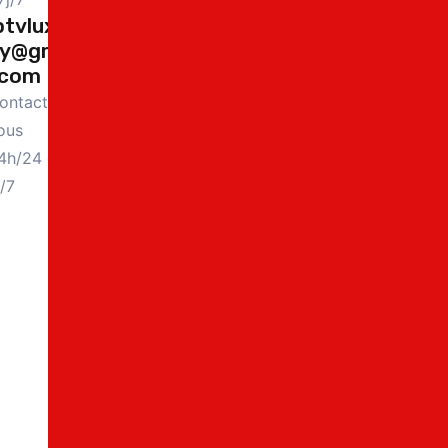
ptvluxur
y@gmai
.com
ontactez-
ous
4h/24 et
j/7