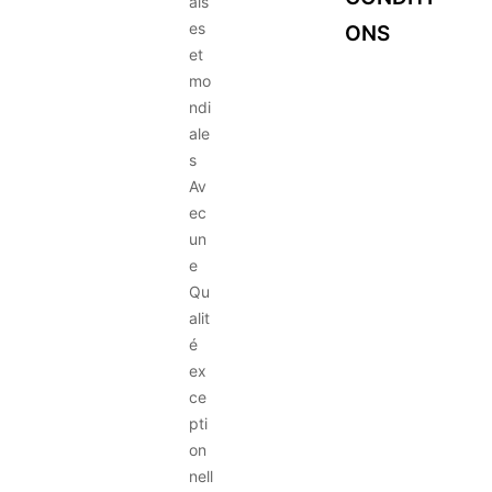
ais
es
ONS
et
mo
ndi
ale
s
Av
ec
un
e
Qu
alit
é
ex
ce
pti
on
nell