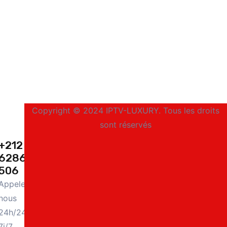
Copyright © 2024 IPTV-LUXURY. Tous les droits
sont réservés
+212
628687
506
Appelez-
nous
24h/24 et
7j/7