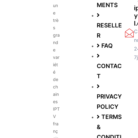
MENTS
un
i
e
y
trè
l
RESELLE
s
C
R
gra
n
nd
FAQ
2
e
7
var
iét
CONTAC
é
T
de
ch
ain
PRIVACY
es
POLICY
IPT
TERMS
V
fra
&
nç
CONDITI