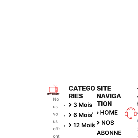
CATEGO
SITE
RIES
NAVIGA
No
TION
3 Mois
us
HOME
vo
6 Mois
us
NOS
12 Mois
offr
ABONNE
ont