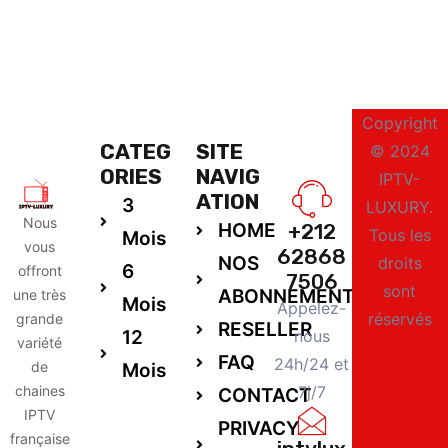
Copyright
CATEG
SITE
© 2024
ORIES
NAVIG
IPTV-
ATION
3
LUXURY.
Nous
HOME
+212
Tous les
Mois
vous
62868
NOS
droits
6
offront
7506
sont
ABONNEMENTS
une très
Mois
Appelez-
réservés
grande
RESELLER
12
nous
variété
FAQ
24h/24 et
de
Mois
chaines
7j/7
CONTACT
IPTV
PRIVACY
française