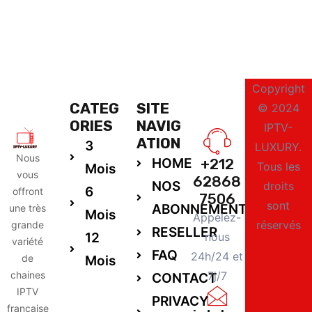
Copyright
CATEG
SITE
© 2024
ORIES
NAVIG
IPTV-
ATION
3
LUXURY.
Nous
HOME
+212
Tous les
Mois
vous
62868
NOS
droits
6
offront
7506
sont
ABONNEMENTS
une très
Mois
Appelez-
réservés
grande
RESELLER
12
nous
variété
FAQ
24h/24 et
de
Mois
chaines
7j/7
CONTACT
IPTV
PRIVACY
française