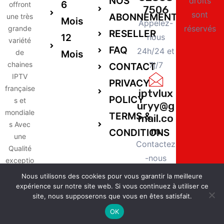
NOS
droits
6
offront
7506
sont
ABONNEMENTS
une très
Mois
Appelez-
réservés
grande
RESELLER
12
nous
variété
FAQ
24h/24 et
de
Mois
chaines
7j/7
CONTACT
IPTV
PRIVACY
française
iptvlux
POLICY
s et
uryy@g
mondiale
TERMS &
mail.co
s Avec
m
CONDITIONS
une
Contactez
Qualité
-nous
exceptio
24h/24 et
nnelle,
Nous utilisons des cookies pour vous garantir la meilleure
compatib
7j/7
expérience sur notre site web. Si vous continuez à utiliser ce
le avec
site, nous supposerons que vous en êtes satisfait.
tout les
OK
appareil