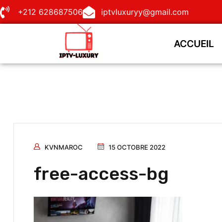
+212 628687506
iptvluxuryy@gmail.com
ACCUEIL
ACCUEIL
KVNMAROC
15 OCTOBRE 2022
free-access-bg