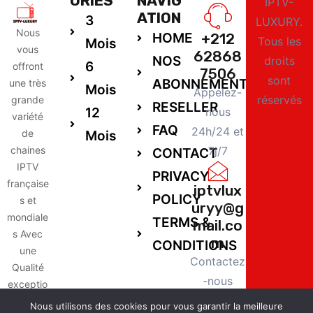
ORIES
NAVIG
IPTV-
ATION
3
LUXURY.
Nous
HOME
+212
Tous les
Mois
vous
62868
NOS
droits
6
offront
7506
sont
ABONNEMENTS
une très
Mois
Appelez-
réservés
grande
RESELLER
12
nous
variété
FAQ
24h/24 et
de
Mois
chaines
7j/7
CONTACT
IPTV
PRIVACY
française
iptvlux
POLICY
s et
uryy@g
mondiale
TERMS &
mail.co
s Avec
m
CONDITIONS
une
Contactez
Qualité
-nous
exceptio
24h/24 et
nnelle,
Nous utilisons des cookies pour vous garantir la meilleure