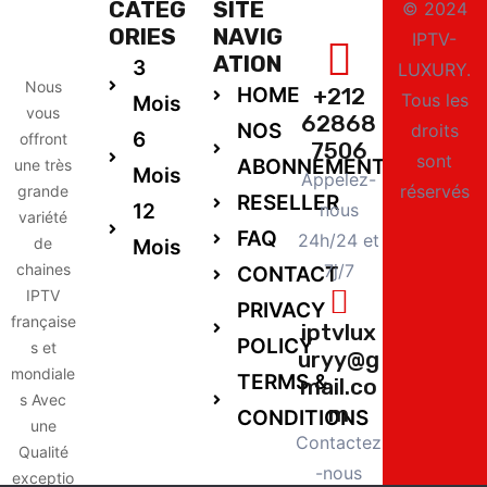
CATEG
SITE
© 2024
ORIES
NAVIG
IPTV-
ATION
3
LUXURY.
Nous
HOME
+212
Tous les
Mois
vous
62868
NOS
droits
6
offront
7506
sont
ABONNEMENTS
une très
Mois
Appelez-
réservés
grande
RESELLER
12
nous
variété
FAQ
24h/24 et
de
Mois
chaines
7j/7
CONTACT
IPTV
PRIVACY
française
iptvlux
POLICY
s et
uryy@g
mondiale
TERMS &
mail.co
s Avec
m
CONDITIONS
une
Contactez
Qualité
-nous
exceptio