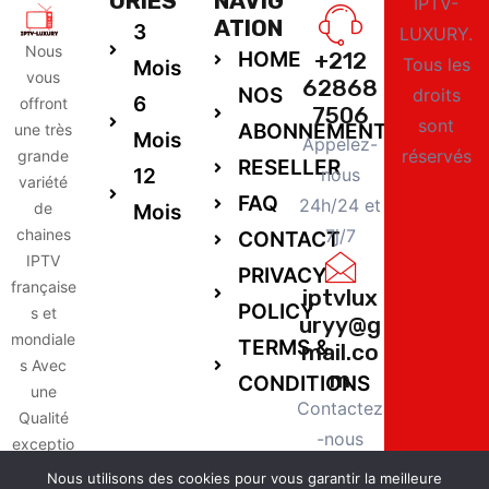
ORIES
NAVIG
IPTV-
ATION
3
LUXURY.
Nous
HOME
+212
Tous les
Mois
vous
62868
NOS
droits
6
offront
7506
sont
ABONNEMENTS
une très
Mois
Appelez-
réservés
grande
RESELLER
12
nous
variété
FAQ
24h/24 et
de
Mois
chaines
7j/7
CONTACT
IPTV
PRIVACY
française
iptvlux
POLICY
s et
uryy@g
mondiale
TERMS &
mail.co
s Avec
m
CONDITIONS
une
Contactez
Qualité
-nous
exceptio
24h/24 et
nnelle,
Nous utilisons des cookies pour vous garantir la meilleure