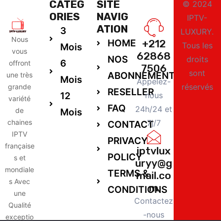
CATEG
SITE
© 2024
ORIES
NAVIG
IPTV-
ATION
3
LUXURY.
Nous
HOME
+212
Tous les
Mois
vous
62868
NOS
droits
6
offront
7506
sont
ABONNEMENTS
une très
Mois
Appelez-
réservés
grande
RESELLER
12
nous
variété
FAQ
24h/24 et
de
Mois
chaines
7j/7
CONTACT
IPTV
PRIVACY
française
iptvlux
POLICY
s et
uryy@g
mondiale
TERMS &
mail.co
s Avec
m
CONDITIONS
une
Contactez
Qualité
-nous
exceptio