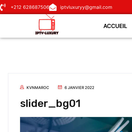
+212 628687506
iptvluxuryy@gmail.com
ACCUEIL
ACCUEIL
KVNMAROC
6 JANVIER 2022
slider_bg01