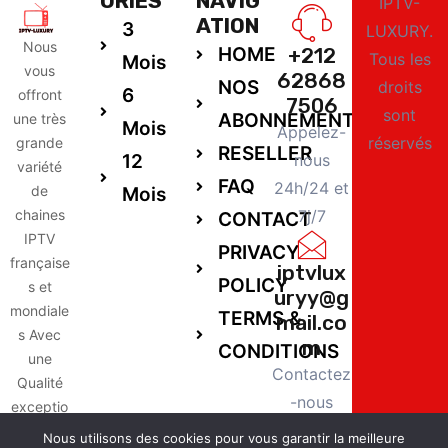
ORIES
NAVIG
IPTV-
ATION
3
LUXURY.
Nous
HOME
+212
Tous les
Mois
vous
62868
NOS
droits
6
offront
7506
sont
ABONNEMENTS
une très
Mois
Appelez-
réservés
grande
RESELLER
12
nous
variété
FAQ
24h/24 et
de
Mois
chaines
7j/7
CONTACT
IPTV
PRIVACY
française
iptvlux
POLICY
s et
uryy@g
mondiale
TERMS &
mail.co
s Avec
m
CONDITIONS
une
Contactez
Qualité
-nous
exceptio
24h/24 et
nnelle,
Nous utilisons des cookies pour vous garantir la meilleure