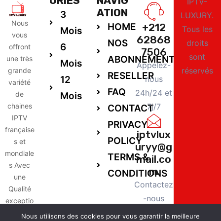
ORIES
NAVIG
IPTV-
ATION
3
LUXURY.
Nous
HOME
+212
Tous les
Mois
vous
62868
NOS
droits
6
offront
7506
sont
ABONNEMENTS
une très
Mois
Appelez-
réservés
grande
RESELLER
12
nous
variété
FAQ
24h/24 et
de
Mois
chaines
7j/7
CONTACT
IPTV
PRIVACY
française
iptvlux
POLICY
s et
uryy@g
mondiale
TERMS &
mail.co
s Avec
m
CONDITIONS
une
Contactez
Qualité
-nous
exceptio
24h/24 et
nnelle,
Nous utilisons des cookies pour vous garantir la meilleure