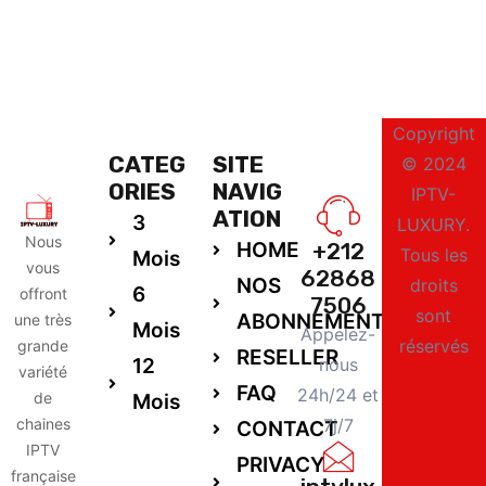
Copyright
CATEG
SITE
© 2024
ORIES
NAVIG
IPTV-
ATION
3
LUXURY.
Nous
HOME
+212
Tous les
Mois
vous
62868
NOS
droits
6
offront
7506
sont
ABONNEMENTS
une très
Mois
Appelez-
réservés
grande
RESELLER
12
nous
variété
FAQ
24h/24 et
de
Mois
chaines
7j/7
CONTACT
IPTV
PRIVACY
française