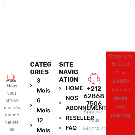
Copyright
CATEG
SITE
© 2024
ORIES
NAVIG
IPTV-
ATION
3
LUXURY.
Nous
HOME
+212
Tous les
Mois
vous
62868
NOS
droits
6
offront
7506
sont
ABONNEMENTS
une très
Mois
Appelez-
réservés
grande
RESELLER
12
nous
variété
FAQ
24h/24 et
de
Mois