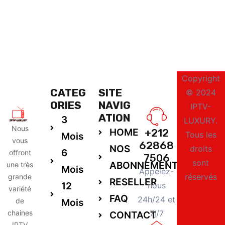
Copyright
CATEG
SITE
© 2024
ORIES
NAVIG
IPTV-
ATION
3
LUXURY.
Nous
HOME
+212
Tous les
Mois
vous
62868
NOS
droits
6
offront
7506
sont
ABONNEMENTS
une très
Mois
Appelez-
réservés
grande
RESELLER
12
nous
variété
FAQ
24h/24 et
de
Mois
chaines
7j/7
CONTACT
IPTV