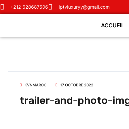
+212 628687506
iptvluxuryy@gmail.com
ACCUEIL
ACCUEIL
KVNMAROC
17 OCTOBRE 2022
trailer-and-photo-im