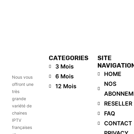
CATEGORIES
SITE
NAVIGATIO
3 Mois
HOME
6 Mois
Nous vous
NOS
offront une
12 Mois
très
ABONNEM
grande
RESELLER
variété de
FAQ
chaines
IPTV
CONTACT
françaises
PRIVACY