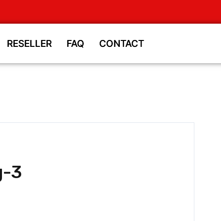
RESELLER
RESELLER
FAQ
FAQ
CONTACT
CONTACT
g-3