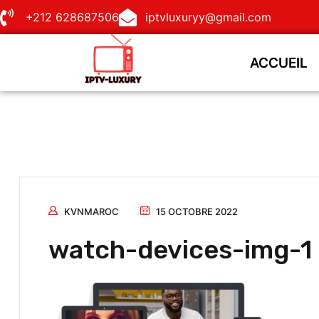
+212 628687506
iptvluxuryy@gmail.com
ACCUEIL
ACCUEIL
KVNMAROC
15 OCTOBRE 2022
watch-devices-img-1